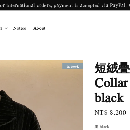
ternational orders, payment is accepted via P
s
Notice
About
短絨疊
in stock
Collar
black
Regular
NT$ 8,200
price
黑 black