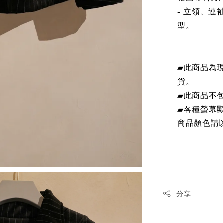
- 立領、
型。
▰此商品為
貨。
▰此商品不
▰各種螢幕
商品顏色請
分享