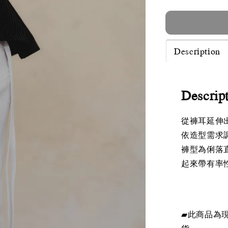
Description
Descrip
從褲耳延伸
依造型需求
褲型為俐落
起來帶有率
▰此商品為