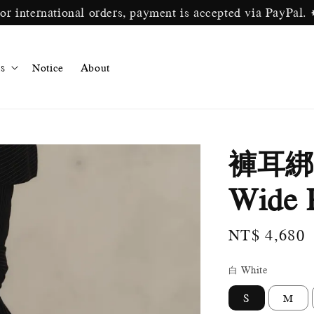
ternational orders, payment is accepted via P
s
Notice
About
褲耳綁
Wide 
Regular
NT$ 4,680
price
白 White
S
M