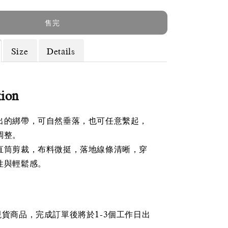
售完
Size
Details
tion
出的綁帶，可自然垂落，也可任意繫起，
調整。
直筒剪裁，布料微挺，落地線條清晰，穿
性與輕鬆感。
現貨商品，完成訂單後將於1-3個工作日出