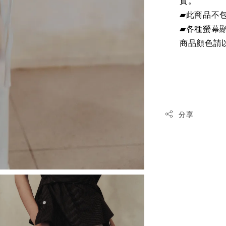
貨。
▰此商品不
▰各種螢幕
商品顏色請
分享