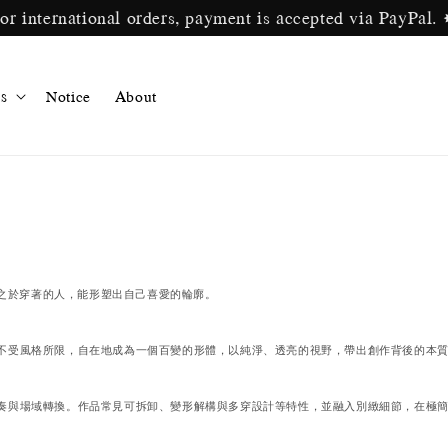
ternational orders, payment is accepted via P
s
Notice
About
裝之於穿著的人，能形塑出自己喜愛的輪廓。
不受風格所限，自在地成為一個百變的形體，以純淨、透亮的視野，帶出創作背後的本
奏與場域轉換。作品常見可拆卸、變形解構與多穿設計等特性，並融入別緻細節，在極