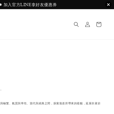
ayPal. ✸ 加入官方LINE拿好友優惠券
質。
簡與極繁、氣質與率性、當代與經典之間，探索落差所帶來的樣貌，延展衣著於