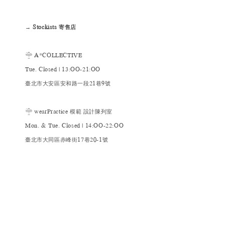
→ Stockists 寄售店
𓊯
A*COLLECTIVE
Tue. Closed | 13:OO-21:OO
臺北市大安區安和路一段21巷9號
𓊯
wearPractice 模範 設計陳列室
Mon. & Tue. Closed | 14:OO-22:OO
臺北市大同區赤峰街17巷20-1號