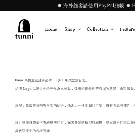
✸ 海外顧客請使用PayPal結帳 ✸ For in
Home
Shop
Collection
Feature
tunni 為獨立設計師品牌，2021 年成立於台北。
品牌 Logo 以隧道中的光作為出發點，弧形的部分則帶有泥的意涵，希望服
透泥，象徵著透明與形塑的結合，像泥土一樣柔韌且可塑，擁有各式可能性，
設計關注身體如何在結構中穿行，探索多變的版型與結構，並回應不同生活節
當代語境中的各種可能。