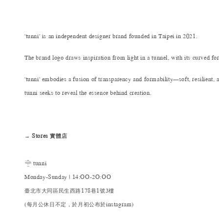
'tunni' is an independent designer brand founded in Taipei in 2021.
The brand logo draws inspiration from light in a tunnel, with its curved fo
'tunni' embodies a fusion of transparency and formability—soft, resilient, 
tunni seeks to reveal the essence behind creation.
→ Stores 實體店
𓊯 tunni
Monday-Sunday | 14:OO-2O:OO
臺北市大同區民生西路178巷1號3樓
(每月公休日不定，於月初公布於instagram)