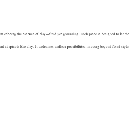
rm echoing the essence of clay—fluid yet grounding. Each piece is designed to let the
and adaptable like clay. It welcomes endless possibilities, moving beyond fixed style